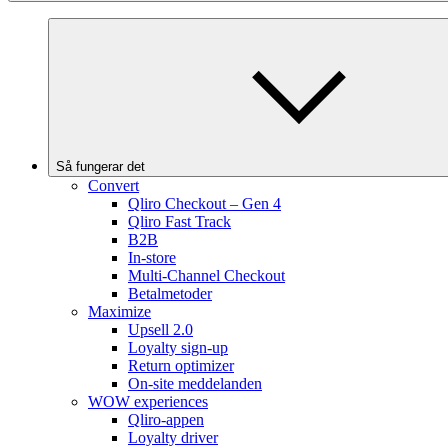
Så fungerar det
Convert
Qliro Checkout – Gen 4
Qliro Fast Track
B2B
In-store
Multi-Channel Checkout
Betalmetoder
Maximize
Upsell 2.0
Loyalty sign-up
Return optimizer
On-site meddelanden
WOW experiences
Qliro-appen
Loyalty driver