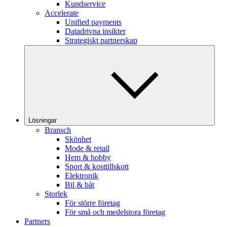
Kundservice
Accelerate
Unified payments
Datadrivna insikter
Strategiskt partnerskap
Lösningar
Bransch
Skönhet
Mode & retail
Hem & hobby
Sport & kosttillskott
Elektronik
Bil & båt
Storlek
För större företag
För små och medelstora företag
Partners