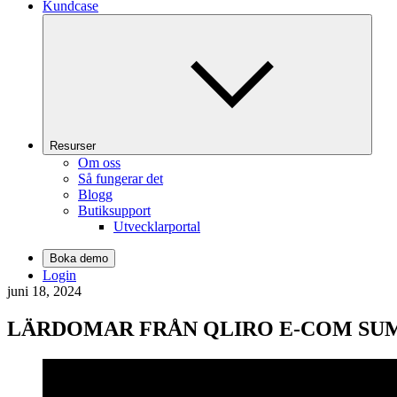
Kundcase
Resurser
Om oss
Så fungerar det
Blogg
Butiksupport
Utvecklarportal
Boka demo
Login
juni 18, 2024
LÄRDOMAR FRÅN QLIRO E-COM SU