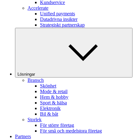
Kundservice
Accelerate
Unified payments
Datadrivna insikter
Strategiskt partnerskap
Lösningar
Bransch
Skönhet
Mode & retail
Hem & hobby
Sport & hälsa
Elektronik
Bil & båt
Storlek
För större företag
För små och medelstora företag
Partners