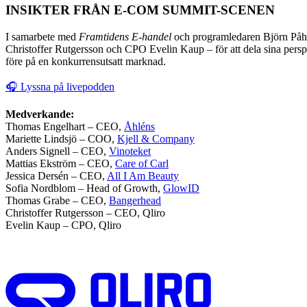
INSIKTER FRÅN E-COM SUMMIT-SCENEN
I samarbete med
Framtidens E-handel
och programledaren
Björn På
Christoffer Rutgersson och CPO Evelin Kaup – för att dela sina persp
före på en konkurrensutsatt marknad.
🎧 Lyssna på livepodden
Medverkande:
Thomas Engelhart – CEO,
Åhléns
Mariette Lindsjö – COO,
Kjell & Company
Anders Signell – CEO,
Vinoteket
Mattias Ekström – CEO,
Care of Carl
Jessica Dersén – CEO,
All I Am Beauty
Sofia Nordblom – Head of Growth,
GlowID
Thomas Grabe – CEO,
Bangerhead
Christoffer Rutgersson – CEO, Qliro
Evelin Kaup – CPO, Qliro