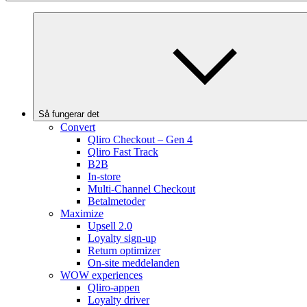
Så fungerar det
Convert
Qliro Checkout – Gen 4
Qliro Fast Track
B2B
In-store
Multi-Channel Checkout
Betalmetoder
Maximize
Upsell 2.0
Loyalty sign-up
Return optimizer
On-site meddelanden
WOW experiences
Qliro-appen
Loyalty driver