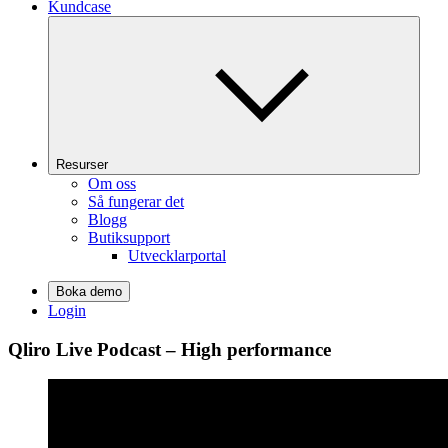
Kundcase
Resurser
Om oss
Så fungerar det
Blogg
Butiksupport
Utvecklarportal
Boka demo
Login
Qliro Live Podcast – High performance