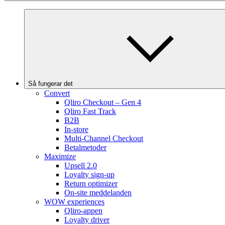
Så fungerar det
Convert
Qliro Checkout – Gen 4
Qliro Fast Track
B2B
In-store
Multi-Channel Checkout
Betalmetoder
Maximize
Upsell 2.0
Loyalty sign-up
Return optimizer
On-site meddelanden
WOW experiences
Qliro-appen
Loyalty driver