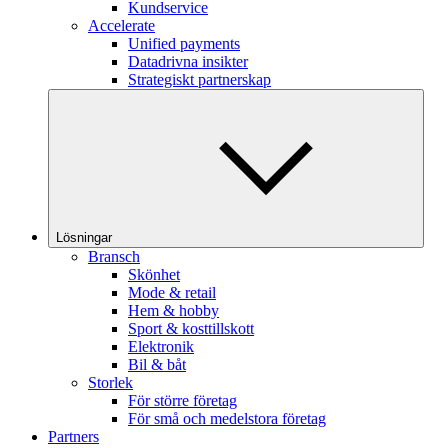
Kundservice
Accelerate
Unified payments
Datadrivna insikter
Strategiskt partnerskap
Lösningar
Bransch
Skönhet
Mode & retail
Hem & hobby
Sport & kosttillskott
Elektronik
Bil & båt
Storlek
För större företag
För små och medelstora företag
Partners