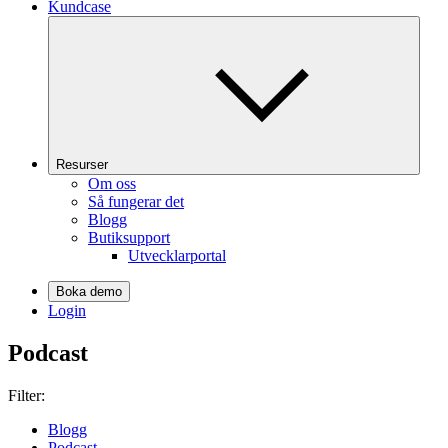
Kundcase
Resurser
Om oss
Så fungerar det
Blogg
Butiksupport
Utvecklarportal
Boka demo
Login
Podcast
Filter:
Blogg
Podcast